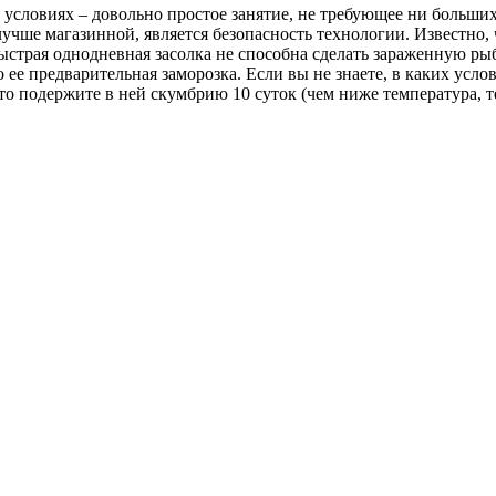
условиях – довольно простое занятие, не требующее ни больши
чше магазинной, является безопасность технологии. Известно, 
е быстрая однодневная засолка не способна сделать зараженную 
ее предварительная заморозка. Если вы не знаете, в каких усло
 то подержите в ней скумбрию 10 суток (чем ниже температура,