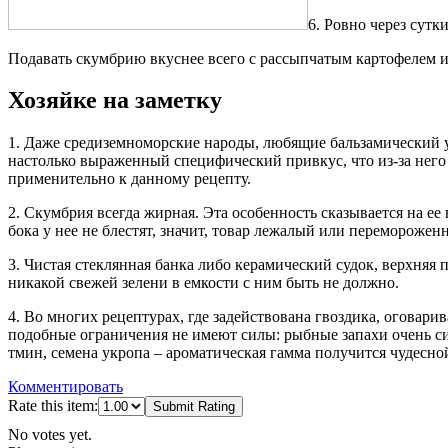
6. Ровно через сутк
Подавать скумбрию вкуснее всего с рассыпчатым картофелем и
Хозяйке на заметку
1. Даже средиземноморские народы, любящие бальзамический у
настолько выраженный специфический привкус, что из-за нег
применительно к данному рецепту.
2. Скумбрия всегда жирная. Эта особенность сказывается на ее
бока у нее не блестят, значит, товар лежалый или переморожен
3. Чистая стеклянная банка либо керамический судок, верхняя п
никакой свежей зелени в емкости с ним быть не должно.
4. Во многих рецептурах, где задействована гвоздика, оговари
подобные ограничения не имеют силы: рыбные запахи очень си
тмин, семена укропа – ароматическая гамма получится чудесно
Комментировать
Rate this item:
Submit Rating
No votes yet.