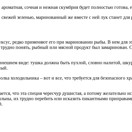
и ароматная, сочная и нежная скумбрия будет полностью готова, е
 свежей зеленью, маринованный же вместе с ней лук станет дл
ксус, редко применяют его при мариновании рыбы. В нем для эт
о трудно понять, рыбный или мясной продукт был замаринован.
 внешнем виде: тушка должна быть пухлой, словно налитой, шкур
ный.
олка холодильника – вот и все, что требуется для безопасного хр
вается, что эта специя чересчур душистая, а потому желательно и
льны, их трудно перебить или исказить пикантными приправами
й.