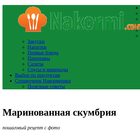
Закуски
Напитки
Первые блюда
Приправы
Салаты
Соусы и маринады
Выбор по продуктам
Справочник Накормишки
Полезные советы
Маринованная скумбрия
пошаговый рецепт с фото