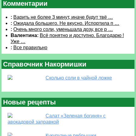
Комментарии
:
Варить не более 3 минут, иначе будут твё …
:
Ожидала большего. Не вкусно. Испортила п …
:
Очень много соли, уменьшала дозу, все р …
Валентина:
Всё понятно и доступно. Благодарю !
Уже …
:
Все правильно
Справочник Накормишки
Сколько соли в чайной ложке
Новые рецепты
Салат «Зеленая богиня» с
авокадовой заправкой
Кукурузные ребрышки