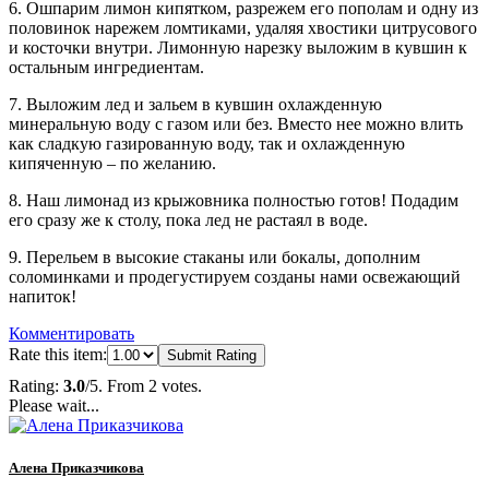
6. Ошпарим лимон кипятком, разрежем его пополам и одну из
половинок нарежем ломтиками, удаляя хвостики цитрусового
и косточки внутри. Лимонную нарезку выложим в кувшин к
остальным ингредиентам.
7. Выложим лед и зальем в кувшин охлажденную
минеральную воду с газом или без. Вместо нее можно влить
как сладкую газированную воду, так и охлажденную
кипяченную – по желанию.
8. Наш лимонад из крыжовника полностью готов! Подадим
его сразу же к столу, пока лед не растаял в воде.
9. Перельем в высокие стаканы или бокалы, дополним
соломинками и продегустируем созданы нами освежающий
напиток!
Комментировать
Rate this item:
Submit Rating
Rating:
3.0
/5. From 2 votes.
Please wait...
Алена Приказчикова