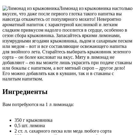
Лимонад из крыжовника настолько
вкусен, что даже после первого глотка такого напитка вы
навсегда откажетесь от популярного мохито! Невероятно
ароматный напиток с характерной кислинкой и легким
сладким привкусом надолго поселится в сердце, особенно в
сезон сбора крыжовника. Запасайтесь яркими лимонами,
изумрудными ягодами крыжовника, льдом и сахарным песком
или медом – вот и все составляющие освежающего напитка
для знойного лета. Старайтесь выбирать крыжовник зеленого
сорта – он более кисловат на вкус. Мяту в лимонад не
добавляют – ею вы можете лишь украсить при подаче стаканы
или бокалы с напитком, а вот мятный сироп – другое дело!
Его можно добавлять как в кувшин, так и в стаканы с
налитым напитком.
Ингредиенты
Вам потребуются на 1 л лимонада:
350 г крыжовника
0,5 шт. лимона
2 ст. л. сахарного песка или меда любого сорта