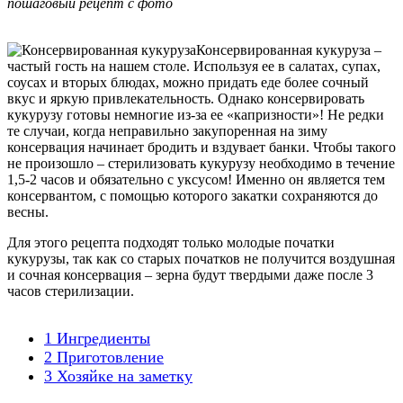
пошаговый рецепт с фото
Консервированная кукуруза –
частый гость на нашем столе. Используя ее в салатах, супах,
соусах и вторых блюдах, можно придать еде более сочный
вкус и яркую привлекательность. Однако консервировать
кукурузу готовы немногие из-за ее «капризности»! Не редки
те случаи, когда неправильно закупоренная на зиму
консервация начинает бродить и вздувает банки. Чтобы такого
не произошло – стерилизовать кукурузу необходимо в течение
1,5-2 часов и обязательно с уксусом! Именно он является тем
консервантом, с помощью которого закатки сохраняются до
весны.
Для этого рецепта подходят только молодые початки
кукурузы, так как со старых початков не получится воздушная
и сочная консервация – зерна будут твердыми даже после 3
часов стерилизации.
1
Ингредиенты
2
Приготовление
3
Хозяйке на заметку