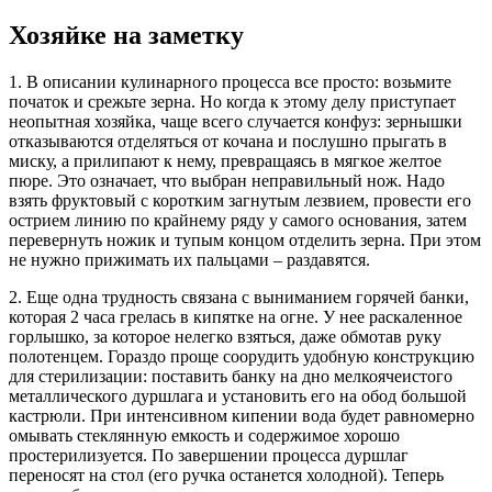
Хозяйке на заметку
1. В описании кулинарного процесса все просто: возьмите
початок и срежьте зерна. Но когда к этому делу приступает
неопытная хозяйка, чаще всего случается конфуз: зернышки
отказываются отделяться от кочана и послушно прыгать в
миску, а прилипают к нему, превращаясь в мягкое желтое
пюре. Это означает, что выбран неправильный нож. Надо
взять фруктовый с коротким загнутым лезвием, провести его
острием линию по крайнему ряду у самого основания, затем
перевернуть ножик и тупым концом отделить зерна. При этом
не нужно прижимать их пальцами – раздавятся.
2. Еще одна трудность связана с выниманием горячей банки,
которая 2 часа грелась в кипятке на огне. У нее раскаленное
горлышко, за которое нелегко взяться, даже обмотав руку
полотенцем. Гораздо проще соорудить удобную конструкцию
для стерилизации: поставить банку на дно мелкоячеистого
металлического дуршлага и установить его на обод большой
кастрюли. При интенсивном кипении вода будет равномерно
омывать стеклянную емкость и содержимое хорошо
простерилизуется. По завершении процесса дуршлаг
переносят на стол (его ручка останется холодной). Теперь