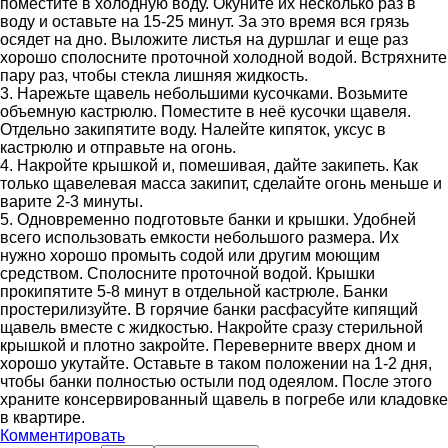
поместите в холодную воду. Окуните их несколько раз в
воду и оставьте на 15-25 минут. За это время вся грязь
осядет на дно. Выложите листья на дуршлаг и еще раз
хорошо сполосните проточной холодной водой. Встряхните
пару раз, чтобы стекла лишняя жидкость.
3. Нарежьте щавель небольшими кусочками. Возьмите
объемную кастрюлю. Поместите в неё кусочки щавеля.
Отдельно закипятите воду. Налейте кипяток, уксус в
кастрюлю и отправьте на огонь.
4. Накройте крышкой и, помешивая, дайте закипеть. Как
только щавелевая масса закипит, сделайте огонь меньше и
варите 2-3 минуты.
5. Одновременно подготовьте банки и крышки. Удобней
всего использовать емкости небольшого размера. Их
нужно хорошо промыть содой или другим моющим
средством. Сполосните проточной водой. Крышки
прокипятите 5-8 минут в отдельной кастрюле. Банки
простерилизуйте. В горячие банки расфасуйте кипящий
щавель вместе с жидкостью. Накройте сразу стерильной
крышкой и плотно закройте. Переверните вверх дном и
хорошо укутайте. Оставьте в таком положении на 1-2 дня,
чтобы банки полностью остыли под одеялом. После этого
храните консервированный щавель в погребе или кладовке
в квартире.
Комментировать