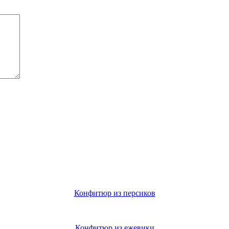
Конфитюр из персиков
Конфитюр из ежевики