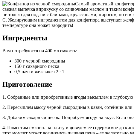
Самый ароматный конфитюр п
свежая выпечка вприкуску со сливочным маслом и таким конфит
не только для подачи с блинами, круассанами, пирогом, но и 
C. Желирующим ингредиентом для конфитюра выступает желфикс
температуре она может забродить!
Ингредиенты
Вам потребуются на 400 мл емкость:
300 г черной смородины
150 г сахарного песка
0,5 пачки желфикса 2 : 1
Приготовление
1. Собранные или приобретенные ягоды высыплем в глубокую 
2. Пересыплем массу черной смородины в казан, сотейник или
3. Добавим сахарный песок. Попробуем ягоду на вкус. Если она
4. Поместим емкость на плиту и доведем ее содержимое до кип
этот момент может возникнуть пышная пена – ее желательно уд