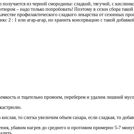
олучается из черной смородины: сладкий, тягучий, с кислинкой 
юром – надо только попробовать! Поэтому в сезон сбора такой 
в качестве профилактического сладкого лекарства от сезонных п
 2 : 1 или агар-агар, но хранить консервацию с такой добавк
емкость и тщательно промоем, переберем и удалим лишний мус
 кастрюлю.
 кислая, то слегка увеличим объем сахара, если сладкая, то до
ения, убавим нагрев до среднего и протомим примерно 5-7 мину
алить.