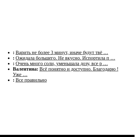
Комментарии
:
Варить не более 3 минут, иначе будут твё …
:
Ожидала большего. Не вкусно. Испортила п …
:
Очень много соли, уменьшала дозу, все р …
Валентина:
Всё понятно и доступно. Благодарю !
Уже …
:
Все правильно