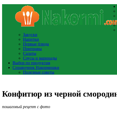
Закуски
Напитки
Первые блюда
Приправы
Салаты
Соусы и маринады
Выбор по продуктам
Справочник Накормишки
Полезные советы
Конфитюр из черной смороди
пошаговый рецепт с фото