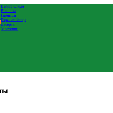
Выбор блюда
Выпечка
Гарниры
Горячие блюда
Десерты
Заготовки
ны