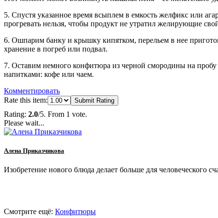
5. Спустя указанное время всыплем в емкость желфикс или ага
прогревать нельзя, чтобы продукт не утратил желирующие свой
6. Ошпарим банку и крышку кипятком, перельем в нее пригото
хранение в погреб или подвал.
7. Оставим немного конфитюра из черной смородины на пробу – 
напитками: кофе или чаем.
Комментировать
Rate this item:
Submit Rating
Rating:
2.0
/5. From 1 vote.
Please wait...
Алена Приказчикова
Изобретение нового блюда делает больше для человеческого сча
Смотрите ещё:
Конфитюры