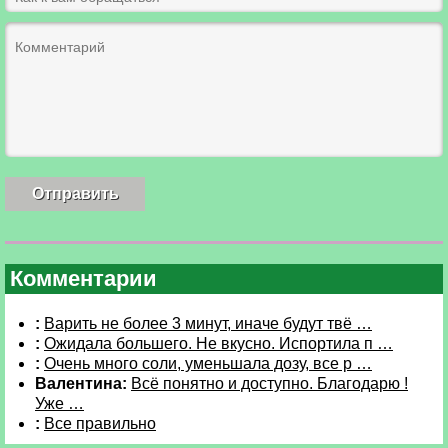
Комментарии
:
Варить не более 3 минут, иначе будут твё …
:
Ожидала большего. Не вкусно. Испортила п …
:
Очень много соли, уменьшала дозу, все р …
Валентина:
Всё понятно и доступно. Благодарю !
Уже …
:
Все правильно