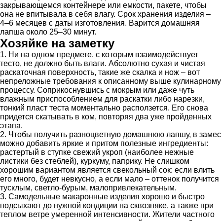
закрывающемся контейнере или емкости, пакете, чтобы
она не впитывала в себя влагу. Срок хранения изделия –
4–6 месяцев с даты изготовления. Варится домашняя
лапша около 25–30 минут.
Хозяйке на заметку
1. Ни на одном предмете, с которым взаимодействует
тесто, не должно быть влаги. Абсолютно сухая и чистая
раскаточная поверхность, такие же скалка и нож – вот
непреложные требования к описанному выше кулинарному
процессу. Соприкоснувшись с мокрым или даже чуть
влажным приспособлением для раскатки либо нарезки,
тонкий пласт теста моментально расползется. Его снова
придется скатывать в ком, повторяя два уже пройденных
этапа.
2. Чтобы получить разноцветную домашнюю лапшу, в замес
можно добавить яркие и притом полезные ингредиенты:
растертый в ступке свежий укроп (наиболее нежные
листики без стеблей), куркуму, паприку. Не слишком
хорошим вариантом является свекольный сок: если влить
его много, будет невкусно, а если мало – оттенок получится
тусклым, светло-бурым, малопривлекательным.
3. Самодельные макаронные изделия хорошо и быстро
подсыхают до нужной кондиции на сквозняке, а также при
теплом ветре умеренной интенсивности. Жители частного