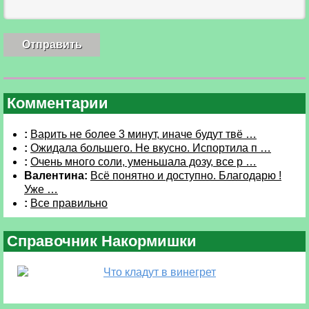
Комментарии
:
Варить не более 3 минут, иначе будут твё …
:
Ожидала большего. Не вкусно. Испортила п …
:
Очень много соли, уменьшала дозу, все р …
Валентина:
Всё понятно и доступно. Благодарю !
Уже …
:
Все правильно
Справочник Накормишки
Что кладут в винегрет