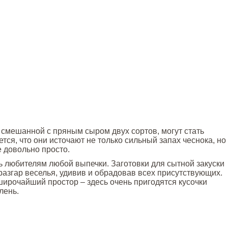
 смешанной с пряным сыром двух сортов, могут стать
ся, что они источают не только сильный запах чеснока, но
е довольно просто.
ь любителям любой выпечки. Заготовки для сытной закуски
разгар веселья, удивив и обрадовав всех присутствующих.
ирочайший простор – здесь очень пригодятся кусочки
лень.