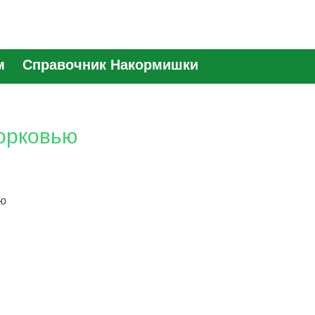
м
Справочник Накормишки
орковью