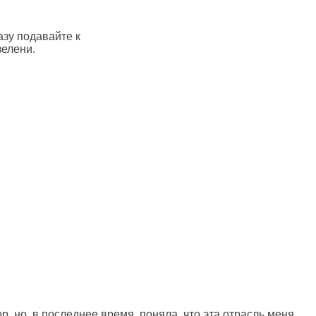
азу подавайте к
зелени.
р, но, в последнее время, поняла, что эта отрасль меня