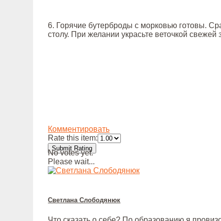
6. Горячие бутерброды с морковью готовы. Ср
столу. При желании украсьте веточкой свежей 
Комментировать
Rate this item:
Submit Rating
No votes yet.
Please wait...
Светлана Слободянюк
Что сказать о себе? По образованию я провизо