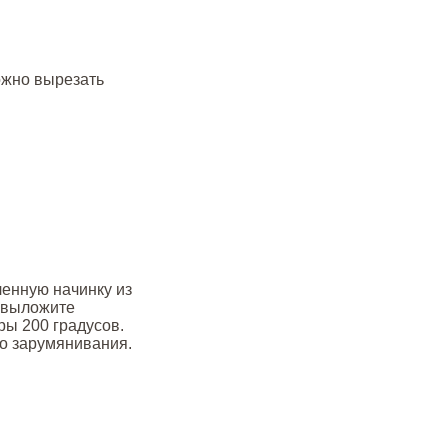
ожно вырезать
ленную начинку из
и выложите
ры 200 градусов.
го зарумянивания.