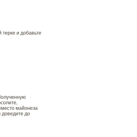
 терке и добавьте
 Полученную
осолите,
Вместо майонеза
и доведите до