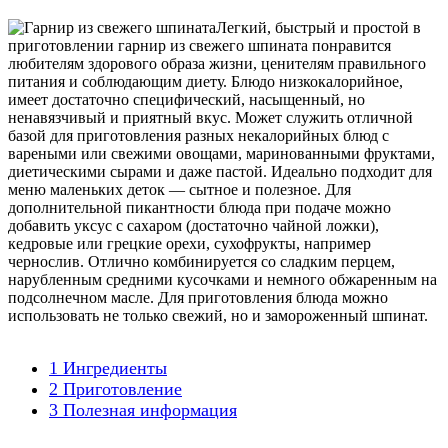
Легкий, быстрый и простой в
приготовлении гарнир из свежего шпината понравится
любителям здорового образа жизни, ценителям правильного
питания и соблюдающим диету. Блюдо низкокалорийное,
имеет достаточно специфический, насыщенный, но
ненавязчивый и приятный вкус. Может служить отличной
базой для приготовления разных некалорийных блюд с
вареными или свежими овощами, маринованными фруктами,
диетическими сырами и даже пастой. Идеально подходит для
меню маленьких деток — сытное и полезное. Для
дополнительной пикантности блюда при подаче можно
добавить уксус с сахаром (достаточно чайной ложки),
кедровые или грецкие орехи, сухофрукты, например
чернослив. Отлично комбинируется со сладким перцем,
нарубленным средними кусочками и немного обжаренным на
подсолнечном масле. Для приготовления блюда можно
использовать не только свежий, но и замороженный шпинат.
1
Ингредиенты
2
Приготовление
3
Полезная информация