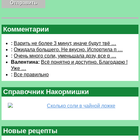
Комментарии
:
Варить не более 3 минут, иначе будут твё …
:
Ожидала большего. Не вкусно. Испортила п …
:
Очень много соли, уменьшала дозу, все р …
Валентина:
Всё понятно и доступно. Благодарю !
Уже …
:
Все правильно
Справочник Накормишки
Сколько соли в чайной ложке
Новые рецепты