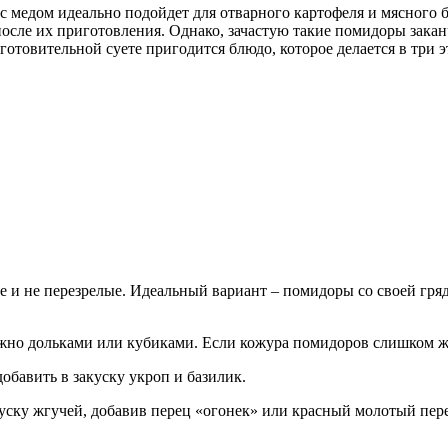
 с медом идеально подойдет для отварного картофеля и мясного 
 после их приготовления. Однако, зачастую такие помидоры зак
отовительной суете пригодится блюдо, которое делается в три э
ые и не перезрелые. Идеальный вариант – помидоры со своей гряд
жно дольками или кубиками. Если кожура помидоров слишком же
бавить в закуску укроп и базилик.
куску жгучей, добавив перец «огонек» или красный молотый пере