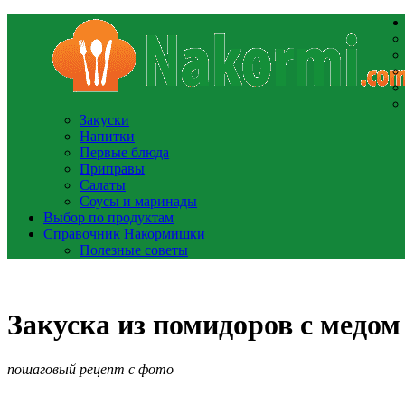
Закуски
Напитки
Первые блюда
Приправы
Салаты
Соусы и маринады
Выбор по продуктам
Справочник Накормишки
Полезные советы
Закуска из помидоров с медом
пошаговый рецепт с фото