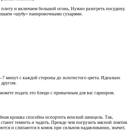
 плиту и включаем большой огонь. Нужно разогреть посудину.
авершаем «шубу» панировочными сухарями.
–7 минут с каждой стороны до золотистого цвета. Идеально
 другом.
можете подать это блюдо с привычным для вас гарниром.
ебная крошка способна испортить венский шницель. Так,
о станет темнеть и чадить. Прежде чем погрузить мясной ломтик
лются и слипаются в комок при сильном надавливании, значит,