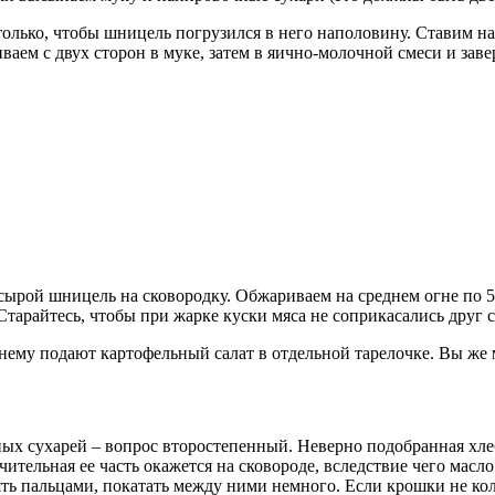
олько, чтобы шницель погрузился в него наполовину. Ставим на
ливаем с двух сторон в муке, затем в яично-молочной смеси и з
 сырой шницель на сковородку. Обжариваем на среднем огне по 5
арайтесь, чтобы при жарке куски мяса не соприкасались друг с
ему подают картофельный салат в отдельной тарелочке. Вы же 
чных сухарей – вопрос второстепенный. Неверно подобранная хл
чительная ее часть окажется на сковороде, вследствие чего масл
мять пальцами, покатать между ними немного. Если крошки не ко