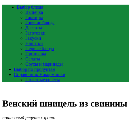
Выбор блюда
Выпечка
Гарниры
Горячие блюда
Десерты
Заготовки
Закуски
Напитки
Первые блюда
Приправы
Салаты
Соусы и маринады
Выбор по продуктам
Справочник Накормишки
Полезные советы
Венский шницель из свинины
пошаговый рецепт с фото