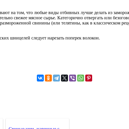
ают на том, что любые виды отбивных лучше делать из замороже
льно свежее мясное сырье. Категорично отвергать или безогово
размороженной свинины (или телятины, как в классическом реце
нских шницелей следует нарезать поперек волокон.
Свиные уши, жаренные с