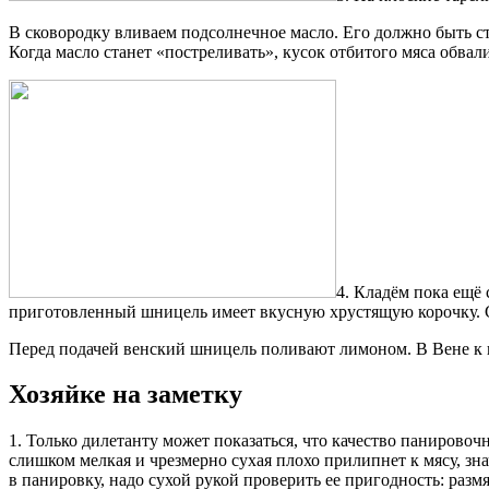
В сковородку вливаем подсолнечное масло. Его должно быть ст
Когда масло станет «постреливать», кусок отбитого мяса обва
4. Кладём пока ещё
приготовленный шницель имеет вкусную хрустящую корочку. Ст
Перед подачей венский шницель поливают лимоном. В Вене к н
Хозяйке на заметку
1. Только дилетанту может показаться, что качество панирово
слишком мелкая и чрезмерно сухая плохо прилипнет к мясу, зна
в панировку, надо сухой рукой проверить ее пригодность: раз