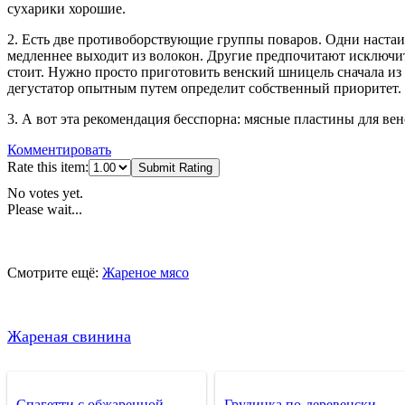
сухарики хорошие.
2. Есть две противоборствующие группы поваров. Одни настаив
медленнее выходит из волокон. Другие предпочитают исключите
стоит. Нужно просто приготовить венский шницель сначала из 
дегустатор опытным путем определит собственный приоритет.
3. А вот эта рекомендация бесспорна: мясные пластины для ве
Комментировать
Rate this item:
Submit Rating
No votes yet.
Please wait...
Смотрите ещё:
Жареное мясо
Жареная свинина
Спагетти с обжаренной
Грудинка по-деревенски