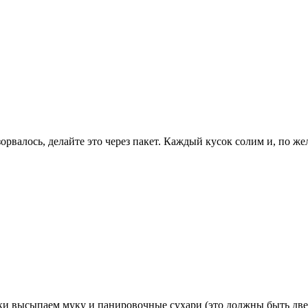
зорвалось, делайте это через пакет. Каждый кусок солим и, по 
лки высыпаем муку и панировочные сухари (это должны быть две