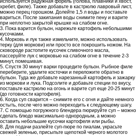
используется радужная форель (голова, плавники и хвост,
хребет, филе). Также добавьте в кастрюлю лавровый лист,
можно перец горошком. Долейте 1,5 л воды и поставьте
вариться. После закипания воды снимите пену и варите
при неплотно закрытой крышке на слабом огне.
3. Пока варится бульон, нарежьте картофель небольшими
кусочками.
4. Морковь и лук также измельчите, можно использовать
терку (для моркови) или просто все покрошить ножом. На
сковороде растопите кусочек сливочного масла,
пассеруйте лук с морковью на слабом огне в течение 2-3
минут, помешивая.
5. Спустя 30 минут варки процедите бульон. Рыбное филе
переберите, удалите косточки и переложите обратно в
бульон. Туда же добавьте нарезанный картофель и зажарку
из моркови и лука. Подсолите и добавьте специи по вкусу,
поставьте кастрюлю на огонь и варите суп еще 20-25 минут
(до готовности картофеля).
6. Когда суп сварится – снимите его с огня и дайте немного
остыть, после чего можно переходить к следующему шагу.
7. С помощью погружного блендера пюрируйте суп – можно
сделать блюдо максимально однородным, а можно
оставить небольшие кусочки картофеля или рыбы.
8. Для подачи разлейте суп-пюре по пиалам, украсьте
свежей зеленью, присыпьте щепоткой черного молотого