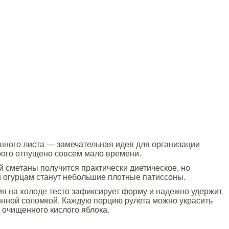
вашного листа — замечательная идея для организации
рого отпущено совсем мало времени.
й сметаны получится практически диетическое, но
 огурцам станут небольшие плотные патиссоны.
ия на холоде тесто зафиксирует форму и надежно удержит
линной соломкой. Каждую порцию рулета можно украсить
 очищенного кислого яблока.