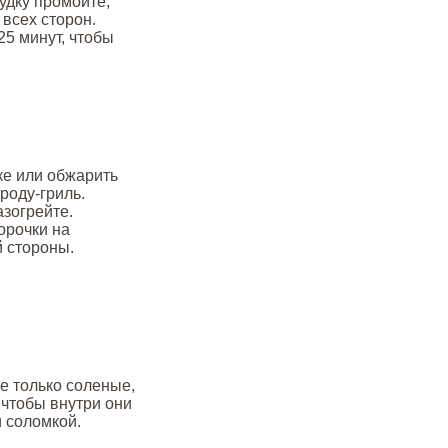
удку промойте,
всех сторон.
5 минут, чтобы
ке или обжарить
роду-гриль.
зогрейте.
корочки на
й стороны.
не только соленые,
чтобы внутри они
 соломкой.