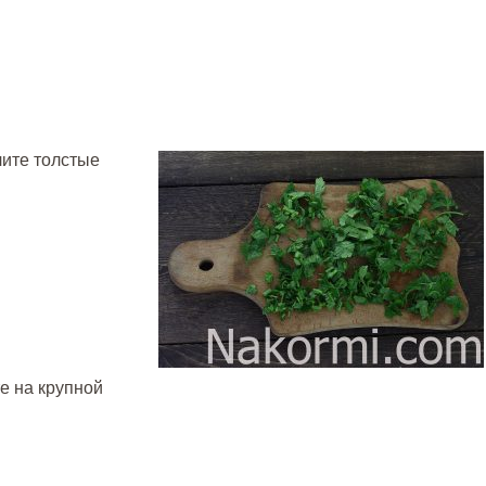
лите толстые
те на крупной