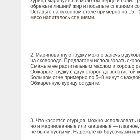
курица маринуется в молотом перце и соли. Гр
обрежьте лишний жир и посыпьте специями со 
Оставьте на кухонном столе примерно на 15—2
мясо напиталось специями.
2. Маринованную грудку можно запечь в духов
на сковороде. Предлагаем использовать сково
Смажьте ее растительным маслом и хорошо ра
Обжарьте грудку с двух сторон до золотистой 
большом огне примерно по 5–8 минут с каждо
Обжаренную курицу остудите.
3. Что касается огурцов, можно использовать 
но и маринованные или квашеные — главное, 
не были пустыми. Нарежьте их брусочками или