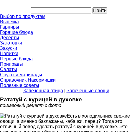
Выбор по продуктам
Выпечка
Гарниры
Горячие блюда
Десерты
Заготовки
Закуски
Напитки
Первые блюда
Приправы
Салаты
Соусы и маринады
Справочник Накормишки
Полезные советы
Запеченная птица
|
Запеченные овощи
Рататуй с курицей в духовке
пошаговый рецепт с фото
Есть в холодильнике свежие
овощи, а именно баклажаны, кабачки, перец? Тогда это
отличный повод сделать рататуй с курицей в духовке. Это
вкусное и полезное блюдо, которое можно подать на ужин –