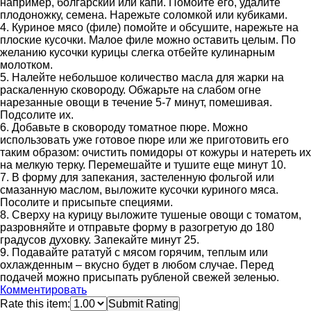
например, болгарский или капи. Помойте его, удалите
плодоножку, семена. Нарежьте соломкой или кубиками.
4. Куриное мясо (филе) помойте и обсушите, нарежьте на
плоские кусочки. Малое филе можно оставить целым. По
желанию кусочки курицы слегка отбейте кулинарным
молотком.
5. Налейте небольшое количество масла для жарки на
раскаленную сковороду. Обжарьте на слабом огне
нарезанные овощи в течение 5-7 минут, помешивая.
Подсолите их.
6. Добавьте в сковороду томатное пюре. Можно
использовать уже готовое пюре или же приготовить его
таким образом: очистить помидоры от кожуры и натереть их
на мелкую терку. Перемешайте и тушите еще минут 10.
7. В форму для запекания, застеленную фольгой или
смазанную маслом, выложите кусочки куриного мяса.
Посолите и присыпьте специями.
8. Сверху на курицу выложите тушеные овощи с томатом,
разровняйте и отправьте форму в разогретую до 180
градусов духовку. Запекайте минут 25.
9. Подавайте рататуй с мясом горячим, теплым или
охлажденным – вкусно будет в любом случае. Перед
подачей можно присыпать рубленой свежей зеленью.
Комментировать
Rate this item:
Submit Rating