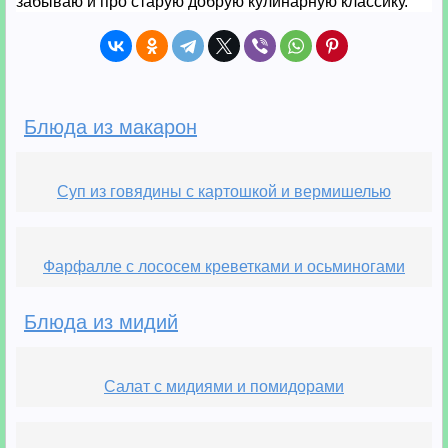
забываю и про старую добрую кулинарную классику.
Блюда из макарон
Суп из говядины с картошкой и вермишелью
Фарфалле с лососем креветками и осьминогами
Блюда из мидий
Салат с мидиями и помидорами