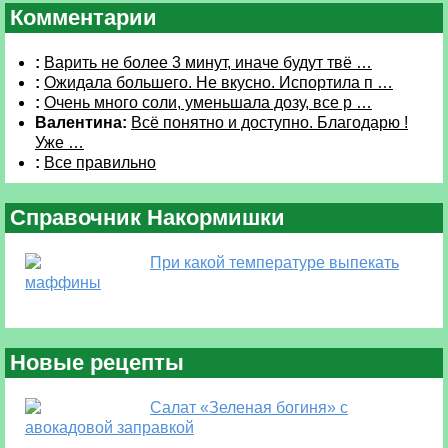
Комментарии
:
Варить не более 3 минут, иначе будут твё …
:
Ожидала большего. Не вкусно. Испортила п …
:
Очень много соли, уменьшала дозу, все р …
Валентина:
Всё понятно и доступно. Благодарю !
Уже …
:
Все правильно
Справочник Накормишки
При какой температуре выпекать
маффины
Новые рецепты
Салат «Зеленая богиня» с
авокадовой заправкой