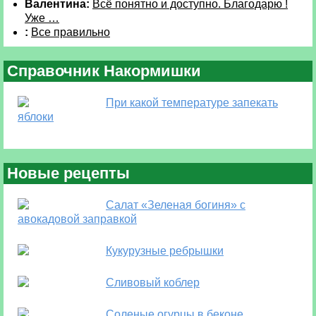
Валентина:
Всё понятно и доступно. Благодарю !
Уже …
:
Все правильно
Справочник Накормишки
При какой температуре запекать
яблоки
Новые рецепты
Салат «Зеленая богиня» с
авокадовой заправкой
Кукурузные ребрышки
Сливовый коблер
Соленые огурцы в беконе