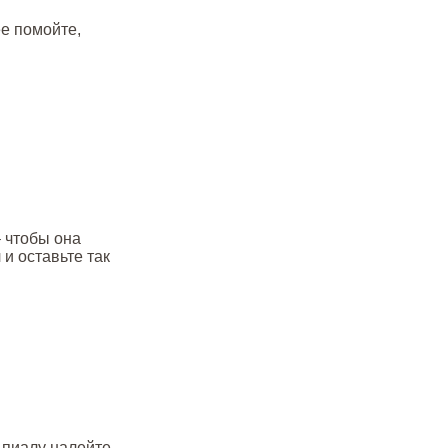
ее помойте,
– чтобы она
и оставьте так
в пиалу налейте