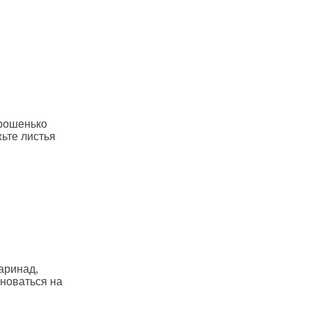
орошенько
ьте листья
.
аринад,
новаться на