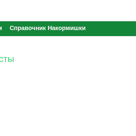
м
Справочник Накормишки
усты