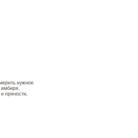
тмерить нужное
ь имбиря.
 и пряности,