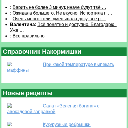
:
Варить не более 3 минут, иначе будут твё …
:
Ожидала большего. Не вкусно. Испортила п …
:
Очень много соли, уменьшала дозу, все р …
Валентина:
Всё понятно и доступно. Благодарю !
Уже …
:
Все правильно
Справочник Накормишки
При какой температуре выпекать
маффины
Новые рецепты
Салат «Зеленая богиня» с
авокадовой заправкой
Кукурузные ребрышки