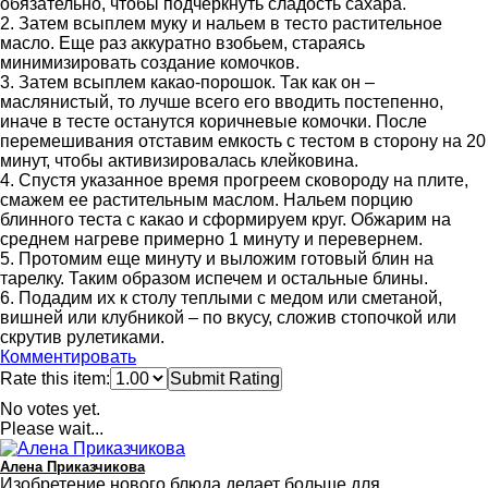
обязательно, чтобы подчеркнуть сладость сахара.
2. Затем всыплем муку и нальем в тесто растительное
масло. Еще раз аккуратно взобьем, стараясь
минимизировать создание комочков.
3. Затем всыплем какао-порошок. Так как он –
маслянистый, то лучше всего его вводить постепенно,
иначе в тесте останутся коричневые комочки. После
перемешивания отставим емкость с тестом в сторону на 20
минут, чтобы активизировалась клейковина.
4. Спустя указанное время прогреем сковороду на плите,
смажем ее растительным маслом. Нальем порцию
блинного теста с какао и сформируем круг. Обжарим на
среднем нагреве примерно 1 минуту и перевернем.
5. Протомим еще минуту и выложим готовый блин на
тарелку. Таким образом испечем и остальные блины.
6. Подадим их к столу теплыми с медом или сметаной,
вишней или клубникой – по вкусу, сложив стопочкой или
скрутив рулетиками.
Комментировать
Rate this item:
Submit Rating
No votes yet.
Please wait...
Алена Приказчикова
Изобретение нового блюда делает больше для