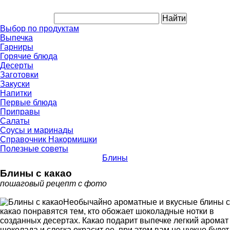
Выбор по продуктам
Выпечка
Гарниры
Горячие блюда
Десерты
Заготовки
Закуски
Напитки
Первые блюда
Приправы
Салаты
Соусы и маринады
Справочник Накормишки
Полезные советы
Блины
Блины с какао
пошаговый рецепт с фото
Необычайно ароматные и вкусные блины с
какао понравятся тем, кто обожает шоколадные нотки в
созданных десертах. Какао подарит выпечке легкий аромат
шоколада и слегка окрасит ее, при этом вам не нужно будет