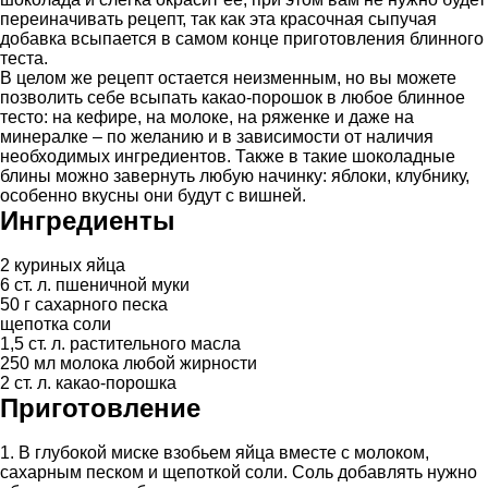
переиначивать рецепт, так как эта красочная сыпучая
добавка всыпается в самом конце приготовления блинного
теста.
В целом же рецепт остается неизменным, но вы можете
позволить себе всыпать какао-порошок в любое блинное
тесто: на кефире, на молоке, на ряженке и даже на
минералке – по желанию и в зависимости от наличия
необходимых ингредиентов. Также в такие шоколадные
блины можно завернуть любую начинку: яблоки, клубнику,
особенно вкусны они будут с вишней.
Ингредиенты
2 куриных яйца
6 ст. л. пшеничной муки
50 г сахарного песка
щепотка соли
1,5 ст. л. растительного масла
250 мл молока любой жирности
2 ст. л. какао-порошка
Приготовление
1. В глубокой миске взобьем яйца вместе с молоком,
сахарным песком и щепоткой соли. Соль добавлять нужно