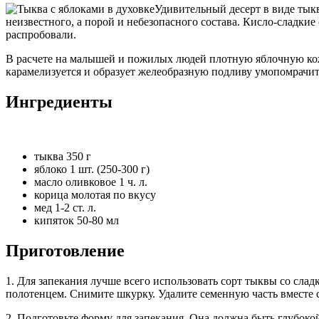
Удивительный десерт в виде тык
неизвестного, а порой и небезопасного состава. Кисло-сладки
распробовали.
В расчете на малышей и пожилых людей плотную яблочную кож
карамелизуется и образует желеобразную подливу умопомрачите
Ингредиенты
тыква 350 г
яблоко 1 шт. (250-300 г)
масло оливковое 1 ч. л.
корица молотая по вкусу
мед 1-2 ст. л.
кипяток 50-80 мл
Приготовление
1. Для запекания лучше всего использовать сорт тыквы со сл
полотенцем. Снимите шкурку. Удалите семенную часть вместе 
2. Подготовьте форму для запекания. Она должна быть глубоко