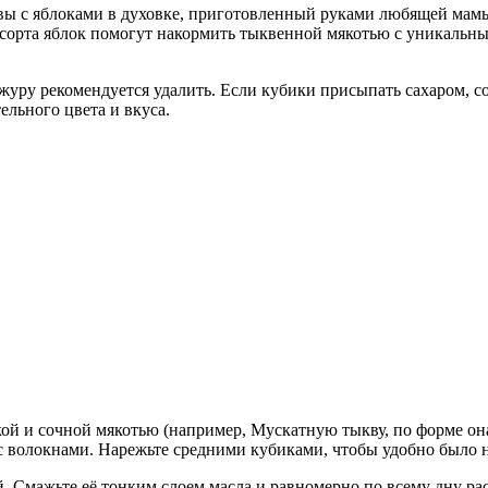
вы с яблоками в духовке, приготовленный руками любящей мамы
е сорта яблок помогут накормить тыквенной мякотью с уникальн
уру рекомендуется удалить. Если кубики присыпать сахаром, 
льного цвета и вкуса.
адкой и сочной мякотью (например, Мускатную тыкву, по форме 
с волокнами. Нарежьте средними кубиками, чтобы удобно было н
й. Смажьте её тонким слоем масла и равномерно по всему дну ра