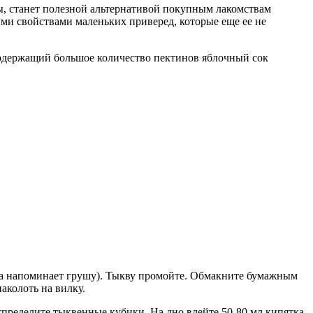
, станет полезной альтернативой покупным лакомствам
ыми свойствами маленьких приверед, которые еще ее не
содержащий большое количество пектинов яблочный сок
она напоминает грушу). Тыкву промойте. Обмакните бумажным
аколоть на вилку.
спределите тыквенные кубики. На дно влейте 50-80 мл кипятка.