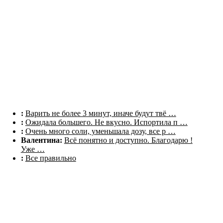
Комментарии
:
Варить не более 3 минут, иначе будут твё …
:
Ожидала большего. Не вкусно. Испортила п …
:
Очень много соли, уменьшала дозу, все р …
Валентина:
Всё понятно и доступно. Благодарю !
Уже …
:
Все правильно