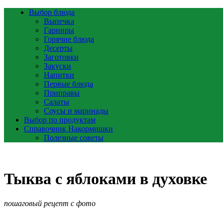
Выбор блюда
Выпечка
Гарниры
Горячие блюда
Десерты
Заготовки
Закуски
Напитки
Первые блюда
Приправы
Салаты
Соусы и маринады
Выбор по продуктам
Справочник Накормишки
Полезные советы
Тыква с яблоками в духовке
пошаговый рецепт с фото