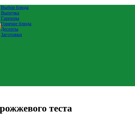
Выбор блюда
Выпечка
Гарниры
Горячие блюда
Десерты
Заготовки
дрожжевого теста