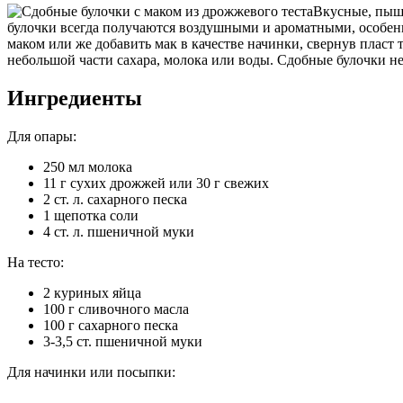
Вкусные, пышн
булочки всегда получаются воздушными и ароматными, особенн
маком или же добавить мак в качестве начинки, свернув пласт 
небольшой части сахара, молока или воды. Сдобные булочки не
Ингредиенты
Для опары:
250 мл молока
11 г сухих дрожжей или 30 г свежих
2 ст. л. сахарного песка
1 щепотка соли
4 ст. л. пшеничной муки
На тесто:
2 куриных яйца
100 г сливочного масла
100 г сахарного песка
3-3,5 ст. пшеничной муки
Для начинки или посыпки: