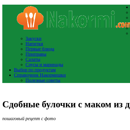
Закуски
Напитки
Первые блюда
Приправы
Салаты
Соусы и маринады
Выбор по продуктам
Справочник Накормишки
Полезные советы
Сдобные булочки с маком из 
пошаговый рецепт с фото