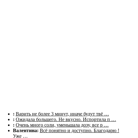
Комментарии
:
Варить не более 3 минут, иначе будут твё …
:
Ожидала большего. Не вкусно. Испортила п …
:
Очень много соли, уменьшала дозу, все р …
Валентина:
Всё понятно и доступно. Благодарю !
Уже …