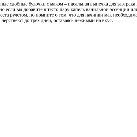
ые сдобные булочки с маком – идеальная выпечка для завтрака 
о если вы добавите в тесто пару капель ванильной эссенции ил
теста рулетом, но помните о том, что для начинки мак необходим
 черствеют до трех дней, оставаясь нежными на вкус.