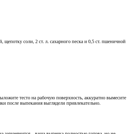
 щепотку соли, 2 ст. л. сахарного песка и 0,5 ст. пшеничной
 выложите тесто на рабочую поверхность, аккуратно вымесите
очки после выпекания выглядели привлекательно.
она зарумянится – ваша выпечка полностью готова, но не