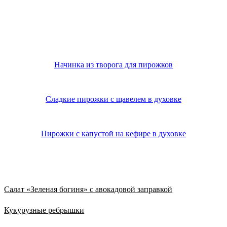
Начинка из творога для пирожков
Сладкие пирожки с щавелем в духовке
Пирожки с капустой на кефире в духовке
Из нового
Салат «Зеленая богиня» с авокадовой заправкой
Кукурузные ребрышки