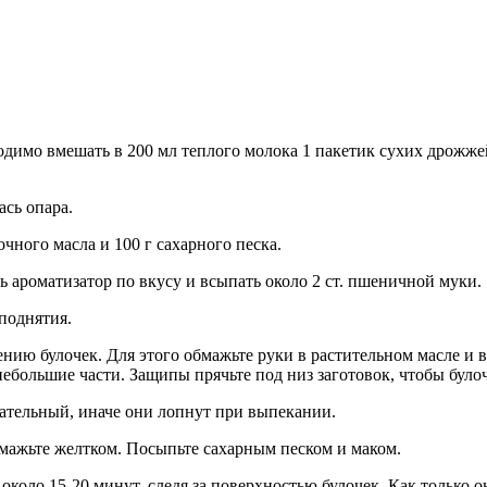
одимо вмешать в 200 мл теплого молока 1 пакетик сухих дрожжей,
ась опара.
чного масла и 100 г сахарного песка.
 ароматизатор по вкусу и всыпать около 2 ст. пшеничной муки.
 поднятия.
ению булочек. Для этого обмажьте руки в растительном масле и
 небольшие части. Защипы прячьте под низ заготовок, чтобы бул
язательный, иначе они лопнут при выпекании.
бмажьте желтком. Посыпьте сахарным песком и маком.
около 15-20 минут, следя за поверхностью булочек. Как только 