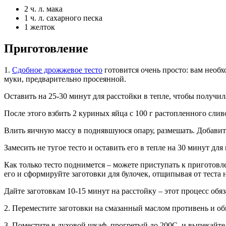
2 ч. л. мака
1 ч. л. сахарного песка
1 желток
Приготовление
1.
Сдобное дрожжевое тесто
готовится очень просто: вам необх
муки, предварительно просеянной.
Оставить на 25-30 минут для расстойки в тепле, чтобы получил
После этого взбить 2 куриных яйца с 100 г растопленного сливо
Влить яичную массу в поднявшуюся опару, размешать. Добавить
Замесить не тугое тесто и оставить его в тепле на 30 минут для
Как только тесто поднимется – можете приступать к приготовл
его и сформируйте заготовки для булочек, отщипывая от теста
Дайте заготовкам 10-15 минут на расстойку – этот процесс об
2. Переместите заготовки на смазанный маслом противень и о
3. Поместите в духовой шкаф, прогретый до 200С, и выпекайте 