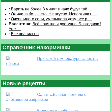
:
Варить не более 3 минут, иначе будут твё …
:
Ожидала большего. Не вкусно. Испортила п …
:
Очень много соли, уменьшала дозу, все р …
Валентина:
Всё понятно и доступно. Благодарю !
Уже …
:
Все правильно
Справочник Накормишки
При какой температуре запекать
яблоки
Новые рецепты
Салат «Зеленая богиня» с
авокадовой заправкой
Кукурузные ребрышки