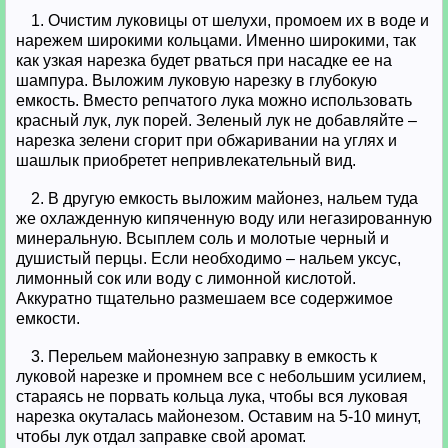
1. Очистим луковицы от шелухи, промоем их в воде и
нарежем широкими кольцами. Именно широкими, так
как узкая нарезка будет рваться при насадке ее на
шампура. Выложим луковую нарезку в глубокую
емкость. Вместо репчатого лука можно использовать
красный лук, лук порей. Зеленый лук не добавляйте –
нарезка зелени сгорит при обжаривании на углях и
шашлык приобретет непривлекательный вид.
2. В другую емкость выложим майонез, нальем туда
же охлажденную кипяченную воду или негазированную
минеральную. Всыплем соль и молотые черный и
душистый перцы. Если необходимо – нальем уксус,
лимонный сок или воду с лимонной кислотой.
Аккуратно тщательно размешаем все содержимое
емкости.
3. Перельем майонезную заправку в емкость к
луковой нарезке и промнем все с небольшим усилием,
стараясь не порвать кольца лука, чтобы вся луковая
нарезка окуталась майонезом. Оставим на 5-10 минут,
чтобы лук отдал заправке свой аромат.