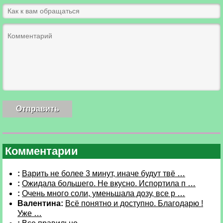
Комментарии
:
Варить не более 3 минут, иначе будут твё …
:
Ожидала большего. Не вкусно. Испортила п …
:
Очень много соли, уменьшала дозу, все р …
Валентина:
Всё понятно и доступно. Благодарю !
Уже …