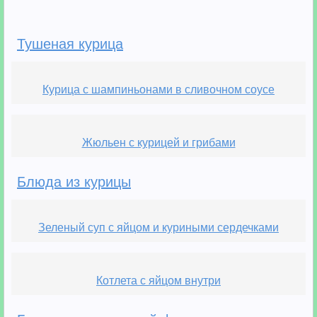
Тушеная курица
Курица с шампиньонами в сливочном соусе
Жюльен с курицей и грибами
Блюда из курицы
Зеленый суп с яйцом и куриными сердечками
Котлета с яйцом внутри