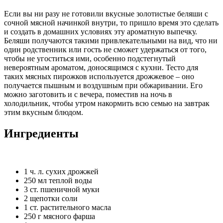
Если вы ни разу не готовили вкусные золотистые беляши с
сочной мясной начинкой внутри, то пришло время это сделать
и создать в домашних условиях эту ароматную выпечку.
Беляши получаются такими привлекательными на вид, что ни
один родственник или гость не сможет удержаться от того,
чтобы не угоститься ими, особенно подстегнутый
невероятным ароматом, доносящимся с кухни. Тесто для
таких мясных пирожков используется дрожжевое – оно
получается пышным и воздушным при обжаривании. Его
можно заготовить и с вечера, поместив на ночь в
холодильник, чтобы утром накормить всю семью на завтрак
этим вкусным блюдом.
Ингредиенты
1 ч. л. сухих дрожжей
250 мл теплой воды
3 ст. пшеничной муки
2 щепотки соли
1 ст. растительного масла
250 г мясного фарша