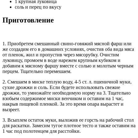
1 крупная луковица
соль и перец по вкусу
Приготовление
1. Приобретем смешанный свино-говяжий мясной фарш или
же создадим его в домашних условиях, очистив оба вида мяса
от пленок, жил и пропустив через мясорубку. Очистим
луковицу, промоем в воде нарежем крупным кубиком и
добавим к мясному фаршу вместе с солью и молотым черным
перцем. Тщательно перемешаем.
2. Смешаем в миске теплую воду, 4-5 ст. л. пшеничной муки,
сухие дрожжи и соль. Если будете использовать свежие
дрожжи, то умножайте необходимую норму на 3. Тщательно
взобьем содержимое миски венчиком и оставим на 1 час,
накрыв пищевой пленкой. За это время опара вырастет и
вызреет.
3. Всыплем остаток муки, выложив ее горсть на рабочий стол
для раскатки. Замесим тугое плотное тесто и также оставим на
1 час под полотенцем для расстойки.