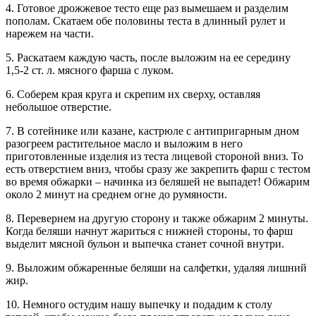
4. Готовое дрожжевое тесто еще раз вымешаем и разделим
пополам. Скатаем обе половины теста в длинный рулет и
нарежем на части.
5. Раскатаем каждую часть, после выложим на ее середину
1,5-2 ст. л. мясного фарша с луком.
6. Соберем края круга и скрепим их сверху, оставляя
небольшое отверстие.
7. В сотейнике или казане, кастрюле с антипригарным дном
разогреем растительное масло и выложим в него
приготовленные изделия из теста лицевой стороной вниз. То
есть отверстием вниз, чтобы сразу же закрепить фарш с тестом
во время обжарки – начинка из беляшей не выпадет! Обжарим
около 2 минут на среднем огне до румяности.
8. Перевернем на другую сторону и также обжарим 2 минуты.
Когда беляши начнут жариться с нижней стороны, то фарш
выделит мясной бульон и выпечка станет сочной внутри.
9. Выложим обжаренные беляши на салфетки, удаляя лишний
жир.
10. Немного остудим нашу выпечку и подадим к столу