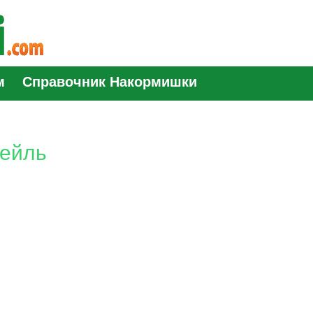
м
Справочник Накормишки
тейль