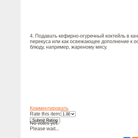
4. Подавать кефирно-огуречный коктейль в ка
перекуса или как освежающее дополнение к 
блюду, например, жареному мясу.
Комментировать
Rate this item:
Submit Rating
No votes yet.
Please wait...