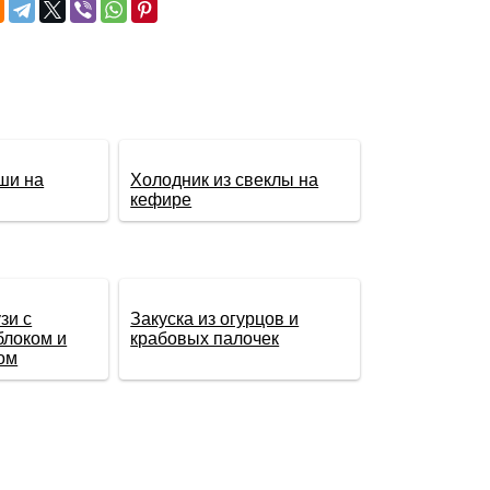
ши на
Холодник из свеклы на
кефире
зи с
Закуска из огурцов и
блоком и
крабовых палочек
ом