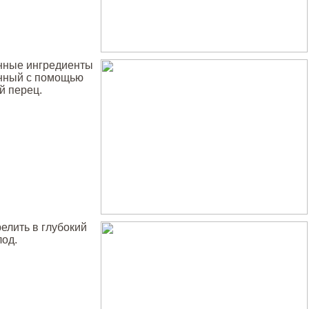
нные ингредиенты
енный с помощью
й перец.
елить в глубокий
лод.