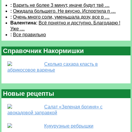
:
Варить не более 3 минут, иначе будут твё …
:
Ожидала большего. Не вкусно. Испортила п …
:
Очень много соли, уменьшала дозу, все р …
Валентина:
Всё понятно и доступно. Благодарю !
Уже …
:
Все правильно
Справочник Накормишки
Сколько сахара класть в
абрикосовое варенье
Новые рецепты
Салат «Зеленая богиня» с
авокадовой заправкой
Кукурузные ребрышки