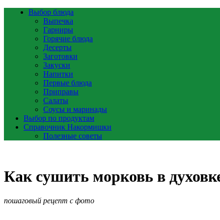
Выбор блюда
Выпечка
Гарниры
Горячие блюда
Десерты
Заготовки
Закуски
Напитки
Первые блюда
Приправы
Салаты
Соусы и маринады
Выбор по продуктам
Справочник Накормишки
Полезные советы
Как сушить морковь в духовк
пошаговый рецепт с фото