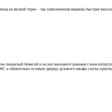
вощ на мелкой терке – так измельченная морковь быстрее высох
вень пекарской бумагой и на нее выложите ровным слоем натерт
0С и обязательно оставьте дверцу духового шкафа слегка приот