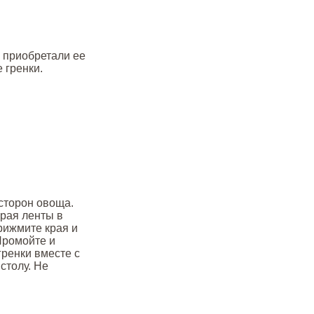
 приобретали ее
 гренки.
 сторон овоща.
края ленты в
рижмите края и
Промойте и
гренки вместе с
столу. Не