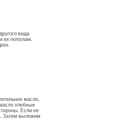
другого вида
м их пополам.
рон.
тительное масло,
 масло хлебные
стороны. Если не
ть. Затем выложим