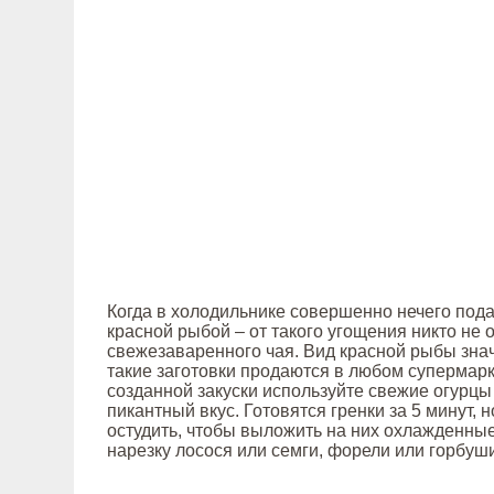
Когда в холодильнике совершенно нечего подат
красной рыбой – от такого угощения никто не 
свежезаваренного чая. Вид красной рыбы знач
такие заготовки продаются в любом супермарке
созданной закуски используйте свежие огурцы 
пикантный вкус. Готовятся гренки за 5 минут,
остудить, чтобы выложить на них охлажденны
нарезку лосося или семги, форели или горбуш