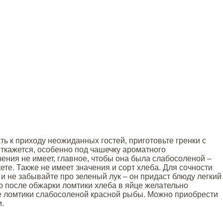
ь к приходу неожиданных гостей, приготовьте гренки с
откажется, особенно под чашечку ароматного
ения не имеет, главное, чтобы она была слабосоленой –
те. Также не имеет значения и сорт хлеба. Для сочности
и не забывайте про зеленый лук – он придаст блюду легкий
 но после обжарки ломтики хлеба в яйце желательно
е ломтики слабосоленой красной рыбы. Можно приобрести
и.