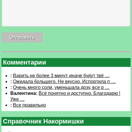
Комментарии
:
Варить не более 3 минут, иначе будут твё …
:
Ожидала большего. Не вкусно. Испортила п …
:
Очень много соли, уменьшала дозу, все р …
Валентина:
Всё понятно и доступно. Благодарю !
Уже …
:
Все правильно
Справочник Накормишки