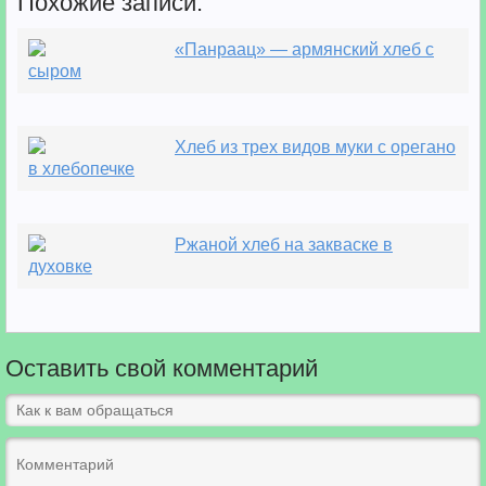
Похожие записи:
«Панраац» — армянский хлеб с
сыром
Хлеб из трех видов муки с орегано
в хлебопечке
Ржаной хлеб на закваске в
духовке
Оставить свой комментарий