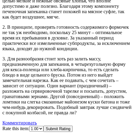
целью мелкие и нежные овсяные хлопья, что вполне
допустимо и даже полезно. Благодаря этому компоненту
печеночная запеканка станет похожей на мясное суфле, так
как будет воздушнее, мягче.
2. В принципе, проверять готовность содержимого формочек
не так уж необходимо, поскольку 25 минут – оптимальное
время их пребывания в духовке. За указанный период
практически все измельченные субпродукты, за исключением
языка, доходят до нужной кондиции.
3. Для разнообразия стоит хоть раз залить массу,
предназначенную для запекания, в четырехугольную форму
для кекса-поленца или хлеба-кирпичика, то есть сделать
блюдо в виде цельного бруска. Потом из него выйдет
замечательная нарезка. Как ее подавать, с чем сочетать –
зависит от ситуации. Один вариант (праздничный) –
разложить на сервировочной тарелке и посыпать, допустим,
гранатовыми зернами. Другой (повседневный) – положить
ломтики на слегка смазанные майонезом куски батона и тоже
чем-нибудь декорировать. Подобный завтрак лучше сэндвичей
с покупной колбасой, не правда ли?
Комментировать
Rate this item:
Submit Rating