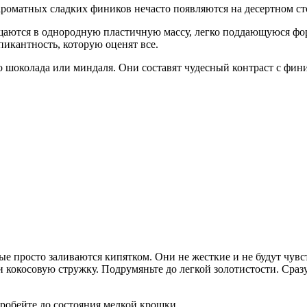
оматных сладких фиников нечасто появляются на десертном сто
аются в однородную пластичную массу, легко поддающуюся фор
пикантность, которую оценят все.
 шоколада или миндаля. Они составят чудесный контраст с фин
ые просто заливаются кипятком. Они не жесткие и не будут чувс
и кокосовую стружку. Подрумяньте до легкой золотистости. Сраз
робейте до состояния мелкой крошки.