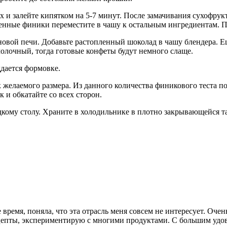
х и залейте кипятком на 5-7 минут. После замачивания сухофру
щенные финики переместите в чашу к остальным ингредиентам. 
новой печи. Добавьте растопленный шоколад в чашу блендера. 
олочный, тогда готовые конфеты будут немного слаще.
дается формовке.
елаемого размера. Из данного количества финикового теста пол
и обкатайте со всех сторон.
дкому столу. Храните в холодильнике в плотно закрывающейся та
е время, поняла, что эта отрасль меня совсем не интересует. Оч
епты, экспериментирую с многими продуктами. С большим удово