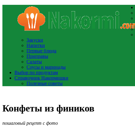
Закуски
Напитки
Первые блюда
Приправы
Салаты
Соусы и маринады
Выбор по продуктам
Справочник Накормишки
Полезные советы
Конфеты из фиников
пошаговый рецепт с фото