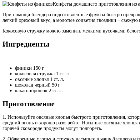
Конфеты домашнего приготовления из ар
При помощи блендера подготовленные фрукты быстро превращ
легкий ореховый вкус, а молотые соцветия гвоздики – свежую 
Кокосовую стружку можно заменить мелкими кусочками белого
Ингредиенты
финики 150 г
кокосовая стружка 1 ст. л.
овсяные хлопья 1 ст. л.
шоколад черный 50 г
какао-порошок 2 ст. л.
Приготовление
1. Используйте овсяные хлопья быстрого приготовления, котор
средний огонь и хорошо разогрейте. Насыпьте овсяные хлопья 
горячей сковороде продукты могут подгореть.
2. Обжаренные хлопья и стружку насыпьте в чашу блендера и п