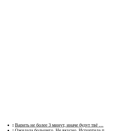
Комментарии
:
Варить не более 3 минут, иначе будут твё …
:
Ожидала большего. Не вкусно. Испортила п …