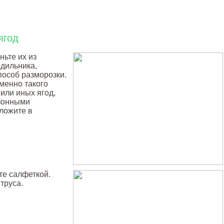
ягод
ньте их из
одильника,
пособ разморозки.
менно такого
 или иных ягод,
езонными
ложите в
те салфеткой.
труса.