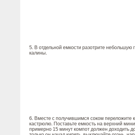
5. В отдельной емкости разотрите небольшую г
калины.
6. Вместе с получившимся соком переложите 
кастрюлю. Поставьте емкость на верхний мин
примерно 15 минут компот должен доходить до
только он начал кипеть, выключайте огонь, н