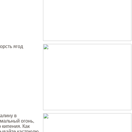
орсть ягод
калину в
имальный огонь,
 кипения. Как
арывайте кастрюлю