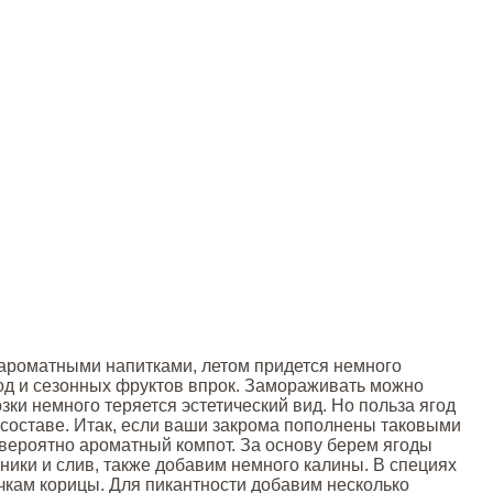
 ароматными напитками, летом придется немного
год и сезонных фруктов впрок. Замораживать можно
зки немного теряется эстетический вид. Но польза ягод
 составе. Итак, если ваши закрома пополнены таковыми
евероятно ароматный компот. За основу берем ягоды
ники и слив, также добавим немного калины. В специях
чкам корицы. Для пикантности добавим несколько