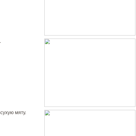
.
 сухую мяту.