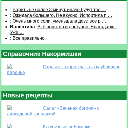
:
Варить не более 3 минут, иначе будут твё …
:
Ожидала большего. Не вкусно. Испортила п …
:
Очень много соли, уменьшала дозу, все р …
Валентина:
Всё понятно и доступно. Благодарю !
Уже …
:
Все правильно
Справочник Накормишки
Сколько сахара класть в клубничное
варенье
Новые рецепты
Салат «Зеленая богиня» с
авокадовой заправкой
Кукурузные ребрышки