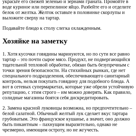
украсьте его свежей зеленью и зернами граната. Промойте в
воде куриное или перепелиное яйцо. Разбейте его и отделите
белок от желтка. Желток оставьте в половинке скорлупы и
выложите сверху на тартар.
Подавайте блюдо к столу слегка охлажденным.
Хозяйке на заметку
1. Хотя кусочки говядины маринуются, но по сути все равно
тартар – это почти сырое мясо. Продукт, не подвергающийся
тщательной тепловой обработке, обязан быть безупречным с
точки зрения безопасности. На стихийных рынках, где нет
специального подразделения, обеспечивающего санитарный
контроль, нельзя покупать говядину для подобного блюда. А
вот в сетевых супермаркетах, которые уже обрели устойчивую
репутацию, с этим строго – им можно доверять. Как правило,
солидные магазины боятся себя дискредитировать.
2. Замена красной луковицы возможна, но предпочтительно –
белой салатной. Обычный желтый лук сделает вкус тартара
грубоватым. Это французское кушанье, а значит, оно должно
быть пикантным – пахнущим выразительно, однако не
чрезмерно, имеющим остроту, но не жгучесть.