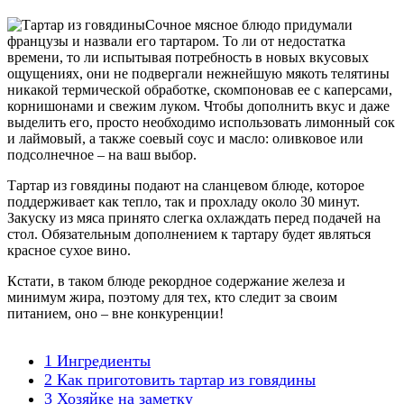
Сочное мясное блюдо придумали
французы и назвали его тартаром. То ли от недостатка
времени, то ли испытывая потребность в новых вкусовых
ощущениях, они не подвергали нежнейшую мякоть телятины
никакой термической обработке, скомпоновав ее с каперсами,
корнишонами и свежим луком. Чтобы дополнить вкус и даже
выделить его, просто необходимо использовать лимонный сок
и лаймовый, а также соевый соус и масло: оливковое или
подсолнечное – на ваш выбор.
Тартар из говядины подают на сланцевом блюде, которое
поддерживает как тепло, так и прохладу около 30 минут.
Закуску из мяса принято слегка охлаждать перед подачей на
стол. Обязательным дополнением к тартару будет являться
красное сухое вино.
Кстати, в таком блюде рекордное содержание железа и
минимум жира, поэтому для тех, кто следит за своим
питанием, оно – вне конкуренции!
1
Ингредиенты
2
Как приготовить тартар из говядины
3
Хозяйке на заметку