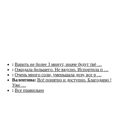
Комментарии
:
Варить не более 3 минут, иначе будут твё …
:
Ожидала большего. Не вкусно. Испортила п …
:
Очень много соли, уменьшала дозу, все р …
Валентина:
Всё понятно и доступно. Благодарю !
Уже …
:
Все правильно