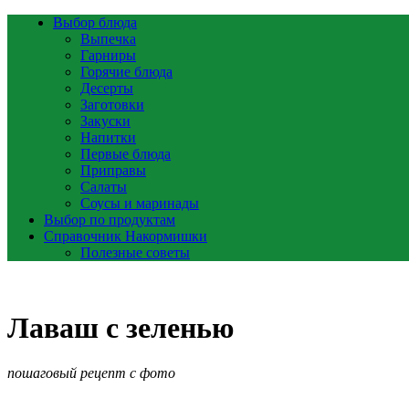
Выбор блюда
Выпечка
Гарниры
Горячие блюда
Десерты
Заготовки
Закуски
Напитки
Первые блюда
Приправы
Салаты
Соусы и маринады
Выбор по продуктам
Справочник Накормишки
Полезные советы
Лаваш с зеленью
пошаговый рецепт с фото