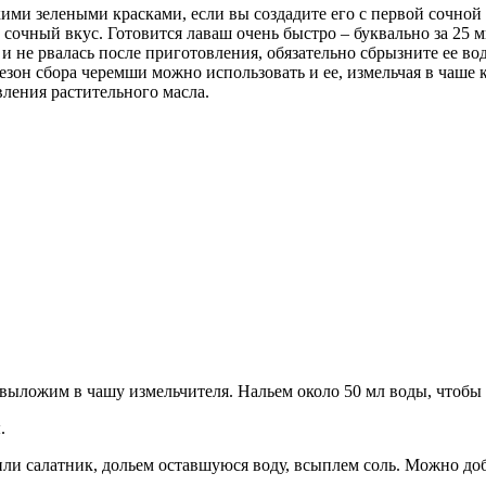
ими зелеными красками, если вы создадите его с первой сочно
 сочный вкус. Готовится лаваш очень быстро – буквально за 25 м
 и не рвалась после приготовления, обязательно сбрызните ее в
езон сбора черемши можно использовать и ее, измельчая в чаш
вления растительного масла.
выложим в чашу измельчителя. Нальем около 50 мл воды, чтобы з
.
ли салатник, дольем оставшуюся воду, всыплем соль. Можно доб