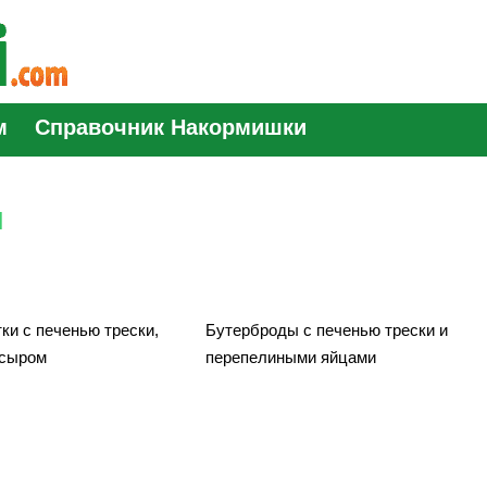
м
Справочник Накормишки
и
ки с печенью трески,
Бутерброды с печенью трески и
 сыром
перепелиными яйцами